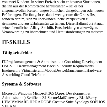
von zwei Kindern. In seiner Freizeit sucht er bewusst Situationen,
die ihn aus der Komfortzone herausführen – sei es bei
anspruchsvollen Reisen, ungewöhnlichen Umgebungen oder neuen
Erfahrungen. Für ihn geht es dabei weniger um die Orte selbst,
sondern darum, sich zu überwinden, neue Perspektiven zu
gewinnen und aus Erfahrungen zu lernen. Diese Haltung prägt auch
seinen beruflichen Alltag: Sie hilft, Entscheidungen abzuwägen,
Verantwortung zu übernehmen und Herausforderungen zu meistern.
IT
-SKILLS
Tätigkeitsfelder
IT-Projektmanagement & Administration
Consulting
Development
DSGVO
Lizenzmanagement
Backup
Security
Requirements
Engineering
Virtualisierung
MobileDeviceManagement
Hardware
Assembling
Cloud Telefonie
Systeme & Software
Microsoft Windows
Microsoft 365 (Apps, Development &
Administration)
Zertificon Z1 SecureMailGateway
BlackBerry
UEM
VMWARE
HPE
ADOBE Creative Suite
Synology
SOPHOS
VEEAM