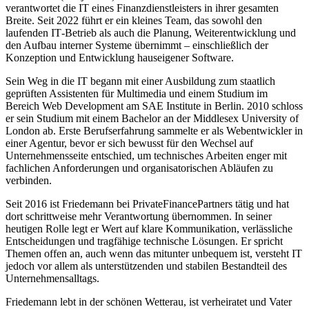
verantwortet die IT eines Finanzdienstleisters in ihrer gesamten
Breite. Seit 2022 führt er ein kleines Team, das sowohl den
laufenden IT‑Betrieb als auch die Planung, Weiterentwicklung und
den Aufbau interner Systeme übernimmt – einschließlich der
Konzeption und Entwicklung hauseigener Software.
Sein Weg in die IT begann mit einer Ausbildung zum staatlich
geprüften Assistenten für Multimedia und einem Studium im
Bereich Web Development am SAE Institute in Berlin. 2010 schloss
er sein Studium mit einem Bachelor an der Middlesex University of
London ab. Erste Berufserfahrung sammelte er als Webentwickler in
einer Agentur, bevor er sich bewusst für den Wechsel auf
Unternehmensseite entschied, um technisches Arbeiten enger mit
fachlichen Anforderungen und organisatorischen Abläufen zu
verbinden.
Seit 2016 ist Friedemann bei PrivateFinancePartners tätig und hat
dort schrittweise mehr Verantwortung übernommen. In seiner
heutigen Rolle legt er Wert auf klare Kommunikation, verlässliche
Entscheidungen und tragfähige technische Lösungen. Er spricht
Themen offen an, auch wenn das mitunter unbequem ist, versteht IT
jedoch vor allem als unterstützenden und stabilen Bestandteil des
Unternehmensalltags.
Friedemann lebt in der schönen Wetterau, ist verheiratet und Vater